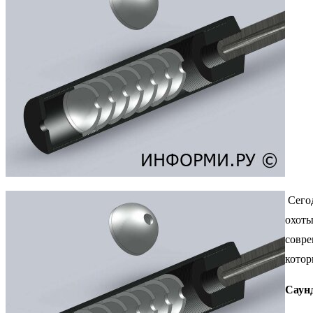
Сегод
охоты
совре
котор
Саун