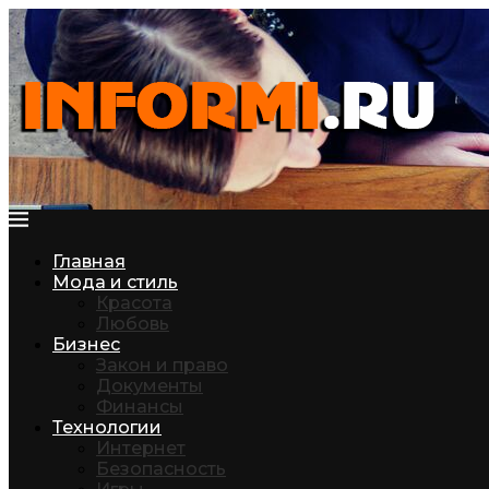
Главная
Мода и стиль
Красота
Любовь
Бизнес
Закон и право
Документы
Финансы
Технологии
Интернет
Безопасность