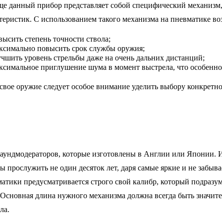
е данный прибор представляет собой специфический механизм
теристик. С использованием такого механизма на пневматике в
ысить степень точности ствола;
ксимально повысить срок службы оружия;
учшить уровень стрельбы даже
на
очень дальних дистанций;
симальное приглушение шума в момент выстрела, что особенно 
 свое оружие следует особое внимание уделить выбору конкретн
саундмодераторов
, которые изготовлены в Англии или Японии.
ны прослужить не один десяток лет, даря самые яркие и не забы
атики предусматривается строго свой калибр, который подразум
. Основная длина нужного механизма должна всегда быть значит
ла.