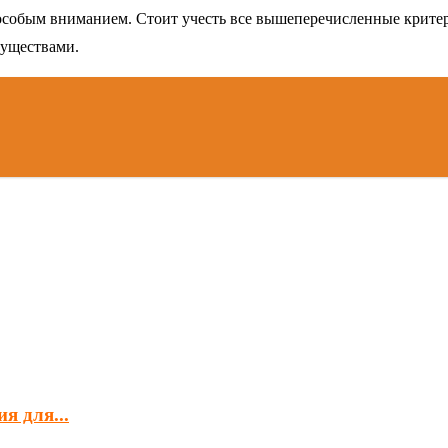
 особым вниманием. Стоит учесть все вышеперечисленные критер
муществами.
я для...