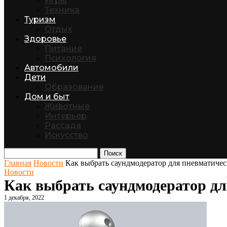
Игры
Техника
Туризм
Отдых
Здоровье
Питание
Психология
Автомобили
Дети
Образование
Дом и быт
Животные
Интерьер
Рассада
Искусство
Поиск
Главная
Новости
Как выбрать саундмодератор для пневматиче
Новости
Как выбрать саундмодератор д
1 декабря, 2022