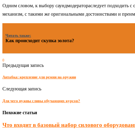
Одним словом, к выбору
саундмодератора
следует подходить с
механизм, с такими же оригинальными достоинствами и преи
Читать также:
Как происходит скупка золота?
0
Предыдущая запись
Антабка: крепление для ремня на оружии
Следующая запись
Для чего нужны сливы обучающих курсов?
Похожие статьи
Что входит в базовый набор силового оборудовани