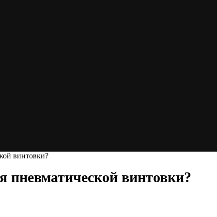
ской винтовки?
ля пневматической винтовки?