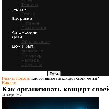
Игры
Техника
Туризм
Отдых
Здоровье
Питание
Психология
Автомобили
Дети
Образование
Дом и быт
Животные
Интерьер
Рассада
Искусство
Поиск
Главная
Новости
Как организовать концерт своей мечты?
Новости
Как организовать концерт свое
23 ноября, 2022