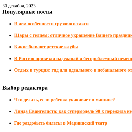
30 декабря, 2023
Популярные посты
В чем особенности грузового такси
Шары с гелием: отличное украшение Вашего праздни
Какие бывают детские клубы
В Россию привезли надежный и беспроблемный немецк
Отдых в турция: гид для идеального и небанального о
Выбор редактора
Что делать, если ребенка укачивает в машине?
Линда Евангелиста: как супермодель 90-х пережила н
Где раздобыть билеты в Мариинский театр