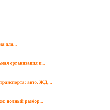
я для...
ная организация и...
ранспорта: авто, ЖД,...
и: полный разбор...