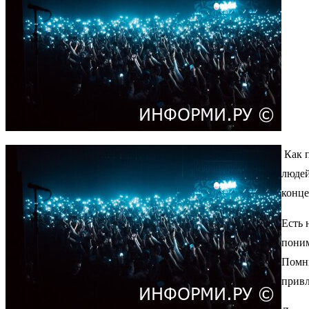
Как п
людей
конце
Есть 
поним
Помни
привл