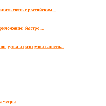
нить связь с российским...
иложение: быстро,...
огрузка и разгрузка вашего...
раметры