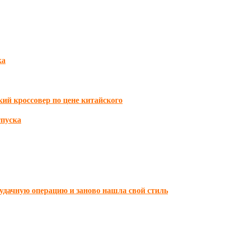
ка
ий кроссовер по цене китайского
тпуска
еудачную операцию и заново нашла свой стиль