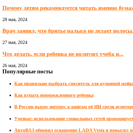
Почему детям рекомендуется читать именно бум
28 мая, 2024
Врач заявил, что бритье налысо не делает волосы.
27 мая, 2024
Что делать, если ребенка не волнуют учеба и...
26 мая, 2024
Популярные посты
Как правильно выбрать смеситель для кухонной мойк
Как купать новорожденного ребенка
В России вырос интерес к книгам об ИИ среди аудитор
Ученые: использование социальных сетей провоцирует
АвтоВАЗ обновил оснащение LADA Vesta и повысил цен