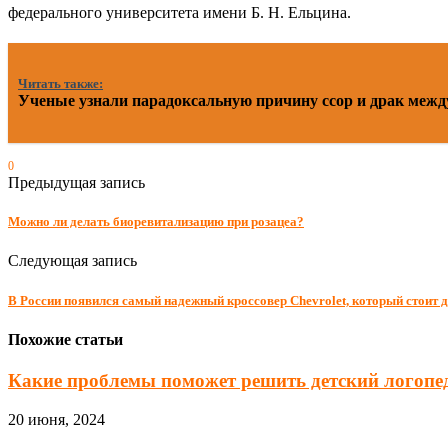
федерального университета имени Б. Н. Ельцина.
Читать также:
Ученые узнали парадоксальную причину ссор и драк межд
0
Предыдущая запись
Можно ли делать биоревитализацию при розацеа?
Следующая запись
В России появился самый надежный кроссовер Chevrolet, который стоит 
Похожие статьи
Какие проблемы поможет решить детский логопе
20 июня, 2024