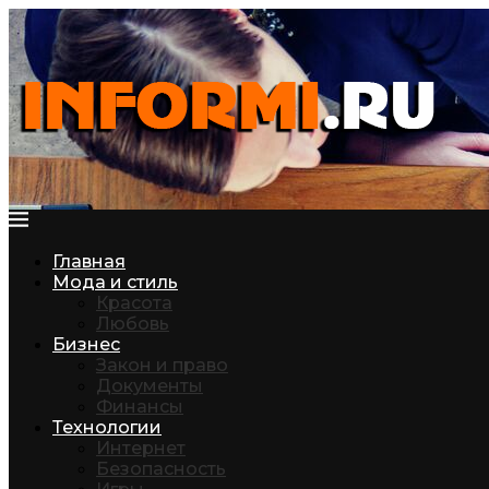
Главная
Мода и стиль
Красота
Любовь
Бизнес
Закон и право
Документы
Финансы
Технологии
Интернет
Безопасность