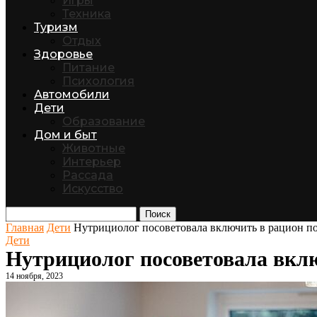
Игры
Техника
Туризм
Отдых
Здоровье
Питание
Психология
Автомобили
Дети
Образование
Дом и быт
Животные
Интерьер
Рассада
Искусство
Поиск
Главная
Дети
Нутрициолог посоветовала включить в рацион п
Дети
Нутрициолог посоветовала вкл
14 ноября, 2023