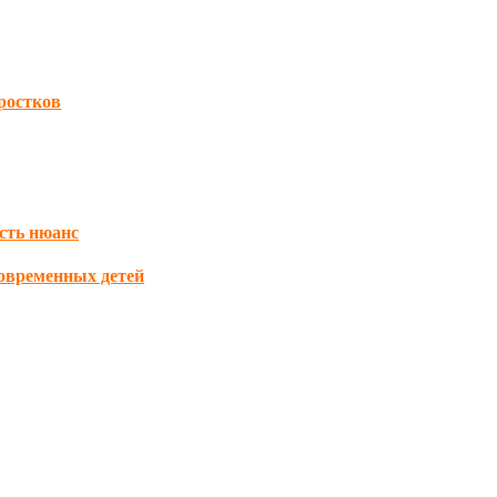
дростков
есть нюанс
овременных детей