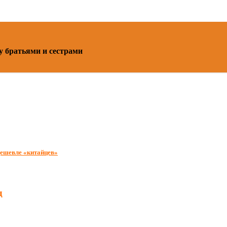
у братьями и сестрами
дешевле «китайцев»
д