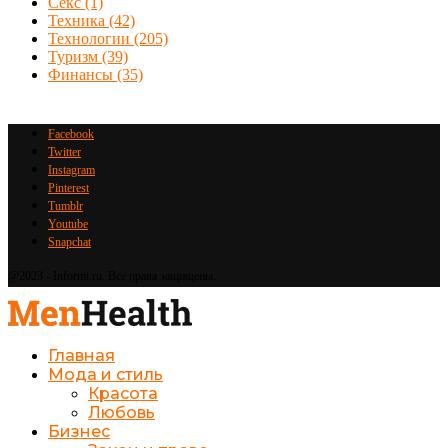
Секс
(1)
Техника
(42)
Технологии
(205)
Туризм
(39)
Финансы
(35)
Facebook
Twitter
Instagram
Pinterest
Tumblr
Youtube
Snapchat
@2023 - Informi.ru. Все права защищены.
Главная
Мода и стиль
Красота
Любовь
Бизнес