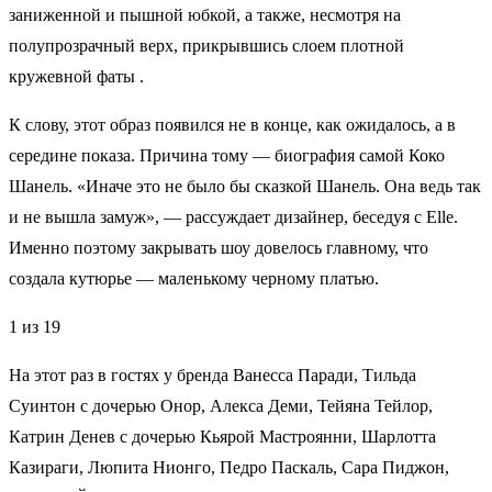
заниженной и пышной юбкой, а также, несмотря на
полупрозрачный верх, прикрывшись слоем плотной
кружевной фаты .
К слову, этот образ появился не в конце, как ожидалось, а в
середине показа. Причина тому — биография самой Коко
Шанель. «Иначе это не было бы сказкой Шанель. Она ведь так
и не вышла замуж», — рассуждает дизайнер, беседуя с Elle.
Именно поэтому закрывать шоу довелось главному, что
создала кутюрье — маленькому черному платью.
1 из 19
На этот раз в гостях у бренда Ванесса Паради, Тильда
Суинтон с дочерью Онор, Алекса Деми, Тейяна Тейлор,
Катрин Денев с дочерью Кьярой Мастроянни, Шарлотта
Казираги, Люпита Нионго, Педро Паскаль, Сара Пиджон,