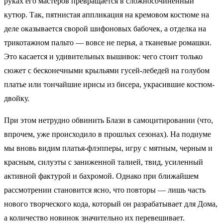
руках его мастеров превращается в сложносочиненный
кутюр. Так, пятнистая аппликация на кремовом костюме на
деле оказывается сворой шифоновых бабочек, а отделка на
трикотажном пальто — вовсе не перья, а тканевые ромашки.
Это касается и удивительных вышивок: чего стоит только
сюжет с бесконечными крыльями гусей-лебедей на голубом
платье или тончайшие ирисы из бисера, украсившие костюм-
двойку.
При этом нетрудно обвинить Блази в самоцитировании (что,
впрочем, уже происходило в прошлых сезонах). На подиуме
мы вновь видим платья-флэпперы, игру с мятным, черным и
красным, силуэты с заниженной талией, твид, усиленный
активной фактурой и бахромой. Однако при ближайшем
рассмотрении становится ясно, что повторы — лишь часть
нового творческого кода, который он разрабатывает для Дома,
а количество новинок значительно их перевешивает.