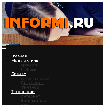
Главная
Мода и стиль
Красота
Любовь
Бизнес
Закон и право
Документы
Финансы
Технологии
Интернет
Безопасность