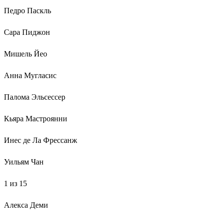
Педро Паскль
Сара Пиджон
Мишель Йео
Анна Мугласис
Палома Эльсессер
Кьяра Мастроянни
Инес де Ла Фрессанж
Уильям Чан
1 из 15
Алекса Деми