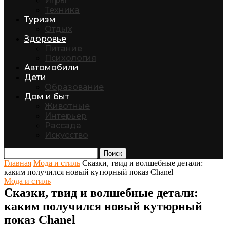
Игры
Техника
Туризм
Отдых
Здоровье
Питание
Психология
Автомобили
Дети
Образование
Дом и быт
Животные
Интерьер
Рассада
Искусство
Поиск
Главная
Мода и стиль
Сказки, твид и волшебные детали:
каким получился новый кутюрный показ Chanel
Мода и стиль
Сказки, твид и волшебные детали:
каким получился новый кутюрный
показ Chanel