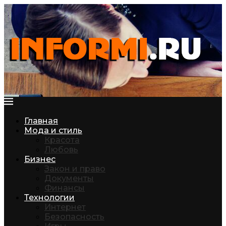
Главная
Мода и стиль
Красота
Любовь
Бизнес
Закон и право
Документы
Финансы
Технологии
Интернет
Безопасность