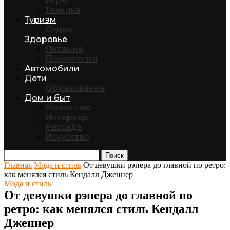
Игры
Техника
Туризм
Отдых
Здоровье
Питание
Психология
Автомобили
Дети
Образование
Дом и быт
Животные
Интерьер
Рассада
Искусство
Поиск
Главная
Мода и стиль
От девушки рэпера до главной по ретро:
как менялся стиль Кендалл Дженнер
Мода и стиль
От девушки рэпера до главной по
ретро: как менялся стиль Кендалл
Дженнер