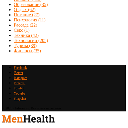
Образование
(35)
Отдых
(62)
Питание
(27)
Психология
(11)
Рассада
(22)
Секс
(1)
Техника
(42)
Технологии
(205)
Туризм
(39)
Финансы
(35)
Facebook
Twitter
Instagram
Pinterest
Tumblr
Youtube
Snapchat
@2023 - Informi.ru. Все права защищены.