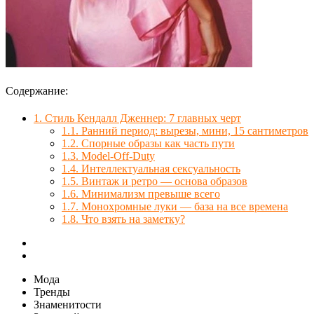
Содержание:
1.
Стиль Кендалл Дженнер: 7 главных черт
1.1.
Ранний период: вырезы, мини, 15 сантиметров
1.2.
Спорные образы как часть пути
1.3.
Model-Off-Duty
1.4.
Интеллектуальная сексуальность
1.5.
Винтаж и ретро — основа образов
1.6.
Минимализм превыше всего
1.7.
Монохромные луки — база на все времена
1.8.
Что взять на заметку?
Мода
Тренды
Знаменитости