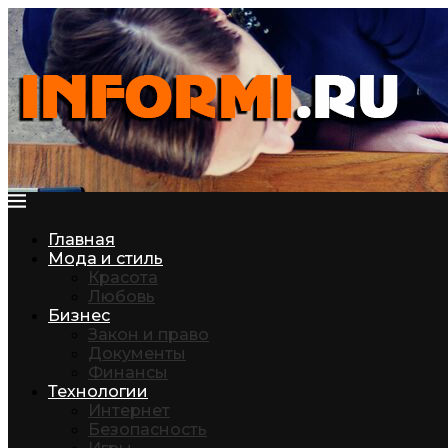
Главная
Мода и стиль
Красота
Любовь
Бизнес
Закон и право
Документы
Финансы
Технологии
Интернет
Безопасность