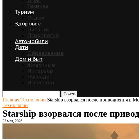
Игры
Техника
Туризм
Отдых
Здоровье
Питание
Психология
Автомобили
Дети
Образование
Дом и быт
Животные
Интерьер
Рассада
Искусство
Поиск
Главная
Технологии
Starship взорвался после приводнения в М
Технологии
Starship взорвался после прив
23 мая, 2026