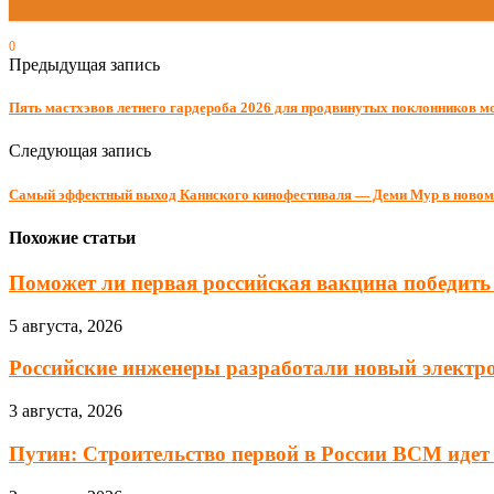
0
Предыдущая запись
Пять мастхэвов летнего гардероба 2026 для продвинутых поклонников 
Следующая запись
Самый эффектный выход Каннского кинофестиваля — Деми Мур в новом
Похожие статьи
Поможет ли первая российская вакцина победить
5 августа, 2026
Российские инженеры разработали новый элект
3 августа, 2026
Путин: Строительство первой в России ВСМ идет