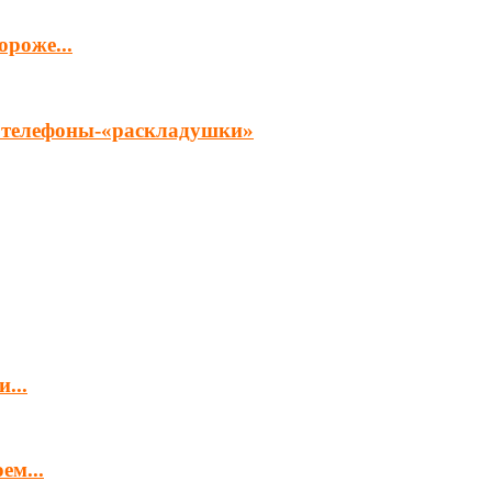
роже...
ет телефоны-«раскладушки»
...
ем...