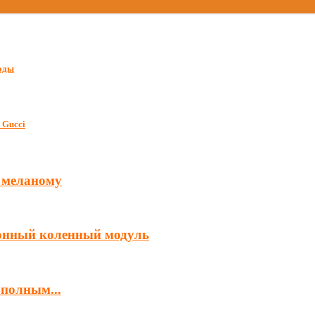
моды
 Gucci
 меланому
ронный коленный модуль
 полным...