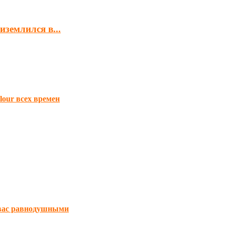
землился в...
lour всех времен
 вас равнодушными