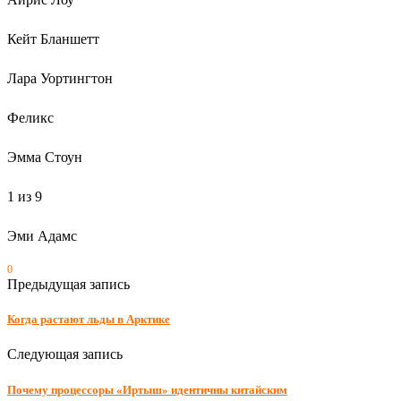
Кейт Бланшетт
Лара Уортингтон
Феликс
Эмма Стоун
1 из 9
Эми Адамс
0
Предыдущая запись
Когда растают льды в Арктике
Следующая запись
Почему процессоры «Иртыш» идентичны китайским