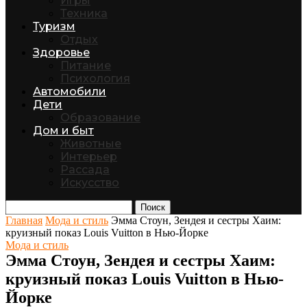
Игры
Техника
Туризм
Отдых
Здоровье
Питание
Психология
Автомобили
Дети
Образование
Дом и быт
Животные
Интерьер
Рассада
Искусство
Поиск
Главная
Мода и стиль
Эмма Стоун, Зендея и сестры Хаим:
круизный показ Louis Vuitton в Нью-Йорке
Мода и стиль
Эмма Стоун, Зендея и сестры Хаим:
круизный показ Louis Vuitton в Нью-
Йорке