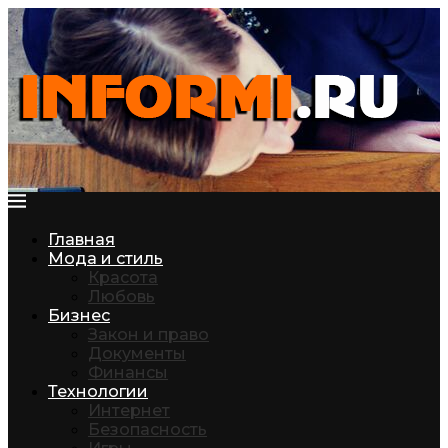
Главная
Мода и стиль
Красота
Любовь
Бизнес
Закон и право
Документы
Финансы
Технологии
Интернет
Безопасность