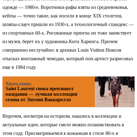
одежде — 1980-е. Воротники-рафы взяты из средневековья,
кейпы — точно такие, как носили в конце XIX столетия,
шляпы-слауч пришли из 1930-х, а технологичный спандекс —
из спортивных 60-х. Рисованные принты он тоже заимствует
из музея, берет их у художника Кита Харинга. Причем
совершенно неслучайно: в архивах Louis Vuitton Николя
отыскал винтажный чемодан, который поп-артист разрисовал
еще в 1984 году.
Читать также:
Saint Laurent снова превзошел
ожидания — лучшая коллекция
сезона от Энтони Ваккарелло
Впрочем, несмотря на историзм, нашлись в коллекции и
актуальные идеи, которые смело можно позаимствовать в
этом году. Присматриваемся к кожанкам в стиле 80-х и