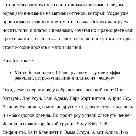
готовимся сочетать их со спортивными шортами. Следом
обращаем внимание на мятный оттенок, который Vogue уже
провозгласил главным цветом этого года. Летом планируем
носить топы и платья с воланами, сочетая их с разноцветными
кроссовками, а осенью — плечистые пальто и куртки, которые
стоит комбинировать с мятой шляпой.
Читайте также
Матье Блази одел в Chanel русалку — у нее каффы-
ракушки, ретро-купальник и платье из «чешуи»
Ожидаемо в первом ряду собрался весь высший свет: Энн
Хэтэуэй, Лоу Роуч, Эми Адамс, Лара Уортингтон, Айрис Лоу,
Алисия Викандер, и многие другие. Отдельно стоит выделить
и амбассадоров бренда. Во фронт-роу успели блеснуть Зендея,
Феликс из южнокорейской группы Stray Kids, Чейз
Инфинити, Кейт Бланшетт и Эмма Стоун. А вот Алиса Лью